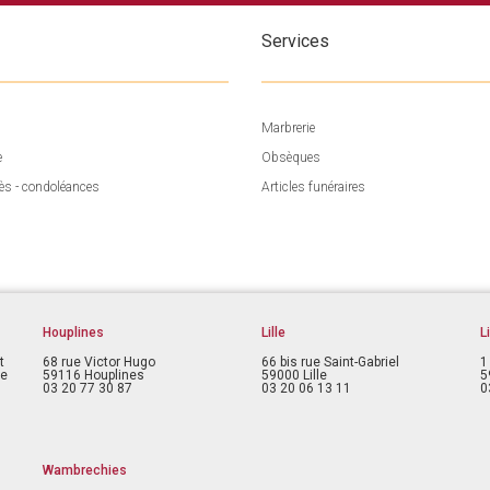
Services
Marbrerie
e
Obsèques
ès - condoléances
Articles funéraires
Houplines
Lille
L
t
68 rue Victor Hugo
66 bis rue Saint-Gabriel
1
ce
59116 Houplines
59000 Lille
5
03 20 77 30 87
03 20 06 13 11
0
Wambrechies