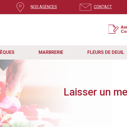
NOS AGENCES
CONTACT
ge, mettez à jour votre navigateur
Av
Co
si la version de votre navigateur n’est pas à jour.
e système de sécurité pour contrer le spam et protéger votre expérience sur no
t rencontré des problèmes avec le formulaire de contact en raison de cette mis
étapes simples :
SÈQUES
MARBRERIE
FLEURS DE DEUIL
act fonctionne correctement, assurez-vous que vous utilisez la dernière version de
re navigateur vers sa dernière version disponible.
ge actuelle. Vous pouvez également quitter la page en cliquant sur la croix en ha
site internet Remory.
z en mesure d'utiliser le formulaire sans aucun problème et nous aider dans notr
s, n'hésitez pas à nous contacter directement à
contact@pf-remory.fr
.
Laisser un m