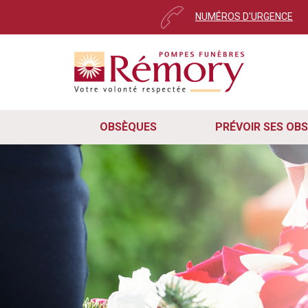
NUMÉROS D'URGENCE
Pour envoyer votre messa
Cher utilisateur,
Ce message s’affiche automatiquement 
Nous avons récemment mis à jour notr
remarqué que certains d'entre vous on
rapidement, veuillez suivre ces trois 
OBSÈQUES
PRÉVOIR SES OB
Pour que le formulaire de cont
cas, veuillez mettre à jour vot
Rafraîchissez simplement la pa
le navigateur et revenir sur le 
En suivant ces deux étapes, vous sere
continuez à rencontrer des difficulté