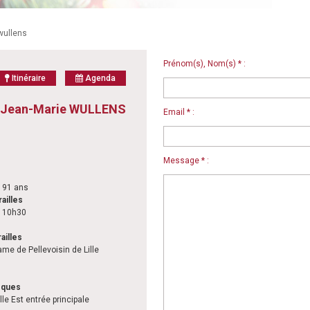
wullens
Prénom(s), Nom(s) * :
Itinéraire
Agenda
 Jean-Marie WULLENS
Email * :
Message * :
s
à 91 ans
ailles
à 10h30
ailles
ame de Pellevoisin de Lille
èques
lle Est entrée principale