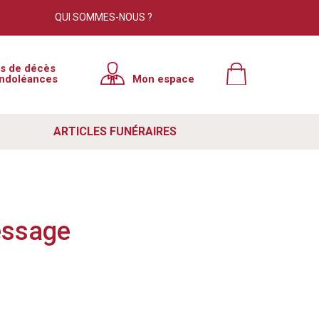
QUI SOMMES-NOUS ?
×
is de décès
ndoléances
Mon espace
tre site. Cependant, nous avons
e à jour. Pour résoudre ce problème
ARTICLES FUNÉRAIRES
 votre navigateur. Si ce n'est pas le
ut de votre navigateur, puis relancer
e lutte contre le spam. Si vous
essage