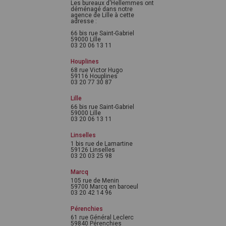
Les bureaux d'Hellemmes ont
déménagé dans notre
agence de Lille à cette
adresse :
66 bis rue Saint-Gabriel
59000 Lille
03 20 06 13 11
Houplines
68 rue Victor Hugo
59116 Houplines
03 20 77 30 87
Lille
66 bis rue Saint-Gabriel
59000 Lille
03 20 06 13 11
Linselles
1 bis rue de Lamartine
59126 Linselles
03 20 03 25 98
Marcq
105 rue de Menin
59700 Marcq en baroeul
03 20 42 14 96
Pérenchies
61 rue Général Leclerc
59840 Pérenchies