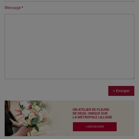
Message * :
> Envoyer