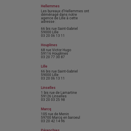
Hellemmes
Les bureaux d'Hellemmes ont
déménagé dans notre
agence de Lille à cette
adresse :
66 bis rue Saint-Gabriel
59000 Lille
03 20 06 13 11
Houplines
68 rue Victor Hugo
59116 Houplines
03 20 77 30 87
Lille
66 bis rue Saint-Gabriel
59000 Lille
03 20 06 13 11
Linselles
1 bis rue de Lamartine
59126 Linselles
03 20 03 25 98
Marcq
105 rue de Menin
59700 Marcq en baroeul
03 20 42 14 96
Pérenchies