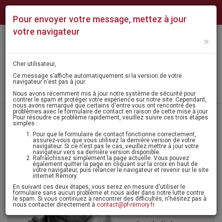
NUMÉROS
NOS
CONTACT
QUI
Pour envoyer votre message, mettez à jour
D'URGENCE
AGENCES
SOMMES-
NOUS ?
votre navigateur
×
Mon
MENU
espace
Cher utilisateur,
Ce message s’affiche automatiquement si la version de votre
navigateur n’est pas à jour.
Laisser un message
Nous avons récemment mis à jour notre système de sécurité pour
contrer le spam et protéger votre expérience sur notre site. Cependant,
nous avons remarqué que certains d'entre vous ont rencontré des
problèmes avec le formulaire de contact en raison de cette mise à jour.
Pour résoudre ce problème rapidement, veuillez suivre ces trois étapes
Accueil
>
Avis de décès - condoléances
> Monsieur jean-françois lesage
simples :
Pour que le formulaire de contact fonctionne correctement,
assurez-vous que vous utilisez la dernière version de votre
navigateur. Si ce n'est pas le cas, veuillez mettre à jour votre
navigateur vers sa dernière version disponible.
Agenda
Rafraîchissez simplement la page actuelle. Vous pouvez
également quitter la page en cliquant sur la croix en haut de
votre navigateur, puis relancer le navigateur et revenir sur le site
Monsieur
internet Remory.
En suivant ces deux étapes, vous serez en mesure d'utiliser le
Jean-François
formulaire sans aucun problème et nous aider dans notre lutte contre
le spam. Si vous continuez à rencontrer des difficultés, n'hésitez pas à
LESAGE
nous contacter directement à
contact@pf-remory.fr
.