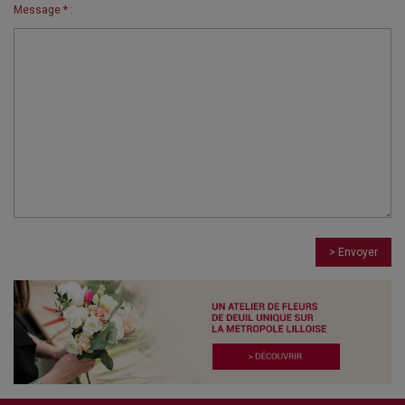
Message * :
> Envoyer