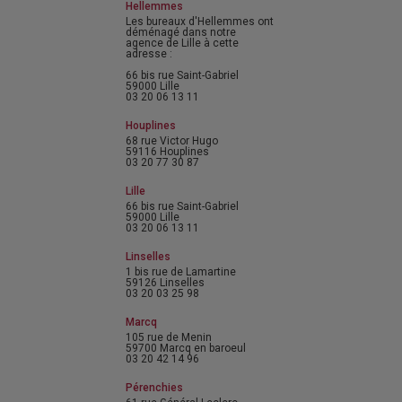
Hellemmes
Les bureaux d'Hellemmes ont
déménagé dans notre
agence de Lille à cette
adresse :
66 bis rue Saint-Gabriel
59000 Lille
03 20 06 13 11
Houplines
68 rue Victor Hugo
59116 Houplines
03 20 77 30 87
Lille
66 bis rue Saint-Gabriel
59000 Lille
03 20 06 13 11
Linselles
1 bis rue de Lamartine
59126 Linselles
03 20 03 25 98
Marcq
105 rue de Menin
59700 Marcq en baroeul
03 20 42 14 96
Pérenchies