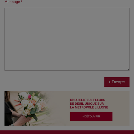
Message * :
> Envoyer