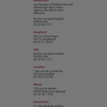
Hellemmes
Les bureaux d'Hellemmes ont
déménagé dans notre
agence de Lille à cette
adresse :
66 bis rue Saint-Gabriel
59000 Lille
03 20 06 13 11
Houplines
68 rue Victor Hugo
59116 Houplines
03 20 77 30 87
Lille
66 bis rue Saint-Gabriel
59000 Lille
03 20 06 13 11
Linselles
1 bis rue de Lamartine
59126 Linselles
03 20 03 25 98
Marcq
105 rue de Menin
59700 Marcq en baroeul
03 20 42 14 96
Pérenchies
61 rue Général Leclerc