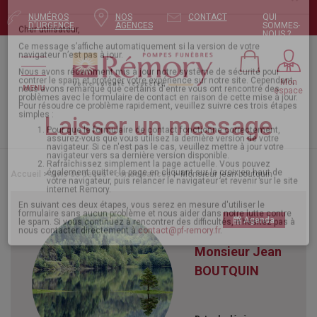
NUMÉROS
NOS
CONTACT
QUI
Pour envoyer votre message, mettez à jour
D'URGENCE
AGENCES
SOMMES-
NOUS ?
votre navigateur
×
Mon
MENU
espace
Cher utilisateur,
Ce message s’affiche automatiquement si la version de votre
navigateur n’est pas à jour.
Laisser un message
Nous avons récemment mis à jour notre système de sécurité pour
contrer le spam et protéger votre expérience sur notre site. Cependant,
nous avons remarqué que certains d'entre vous ont rencontré des
problèmes avec le formulaire de contact en raison de cette mise à jour.
Pour résoudre ce problème rapidement, veuillez suivre ces trois étapes
Accueil
>
Avis de décès - condoléances
> Monsieur jean boutquin
simples :
Pour que le formulaire de contact fonctionne correctement,
assurez-vous que vous utilisez la dernière version de votre
navigateur. Si ce n'est pas le cas, veuillez mettre à jour votre
navigateur vers sa dernière version disponible.
Agenda
Rafraîchissez simplement la page actuelle. Vous pouvez
également quitter la page en cliquant sur la croix en haut de
votre navigateur, puis relancer le navigateur et revenir sur le site
Monsieur Jean
internet Remory.
En suivant ces deux étapes, vous serez en mesure d'utiliser le
BOUTQUIN
formulaire sans aucun problème et nous aider dans notre lutte contre
le spam. Si vous continuez à rencontrer des difficultés, n'hésitez pas à
nous contacter directement à
contact@pf-remory.fr
.