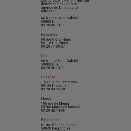
Les bureaux d'Hellemmes ont
déménagé dans notre
agence de Lille à cette
adresse :
66 bis rue Saint-Gabriel
59000 Lille
03 20 06 13 11
Houplines
68 rue Victor Hugo
59116 Houplines
03 20 77 30 87
Lille
66 bis rue Saint-Gabriel
59000 Lille
03 20 06 13 11
Linselles
1 bis rue de Lamartine
59126 Linselles
03 20 03 25 98
Marcq
105 rue de Menin
59700 Marcq en baroeul
03 20 42 14 96
Pérenchies
61 rue Général Leclerc
59840 Pérenchies