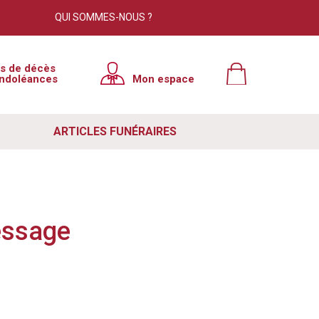
QUI SOMMES-NOUS ?
×
is de décès
ndoléances
Mon espace
tre site. Cependant, nous avons
e à jour. Pour résoudre ce problème
ARTICLES FUNÉRAIRES
 votre navigateur. Si ce n'est pas le
ut de votre navigateur, puis relancer
e lutte contre le spam. Si vous
essage