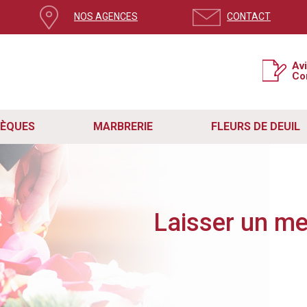
NOS AGENCES
CONTACT
ge, mettez à jour votre navigateur
Av
Co
si la version de votre navigateur n’est pas à jour.
e système de sécurité pour contrer le spam et protéger votre expérience sur no
t rencontré des problèmes avec le formulaire de contact en raison de cette mis
étapes simples :
SÈQUES
MARBRERIE
FLEURS DE DEUIL
act fonctionne correctement, assurez-vous que vous utilisez la dernière version de
re navigateur vers sa dernière version disponible.
ge actuelle. Vous pouvez également quitter la page en cliquant sur la croix en ha
site internet Remory.
z en mesure d'utiliser le formulaire sans aucun problème et nous aider dans notr
s, n'hésitez pas à nous contacter directement à
contact@pf-remory.fr
.
Laisser un m