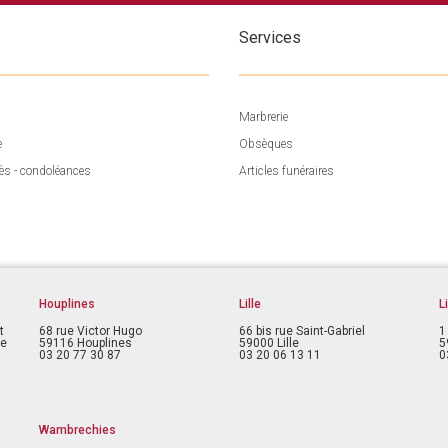
Services
Marbrerie
e
Obsèques
ès - condoléances
Articles funéraires
Houplines
Lille
L
t
68 rue Victor Hugo
66 bis rue Saint-Gabriel
1
ce
59116 Houplines
59000 Lille
5
03 20 77 30 87
03 20 06 13 11
0
Wambrechies