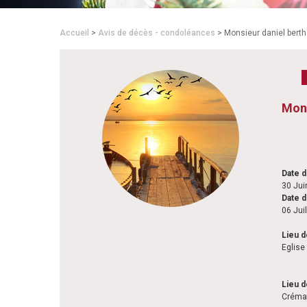
Accueil
>
Avis de décès - condoléances
> Monsieur daniel bert
Mon
Date 
30 Jui
Date d
06 Jui
Lieu d
Eglise
Lieu 
Crémat