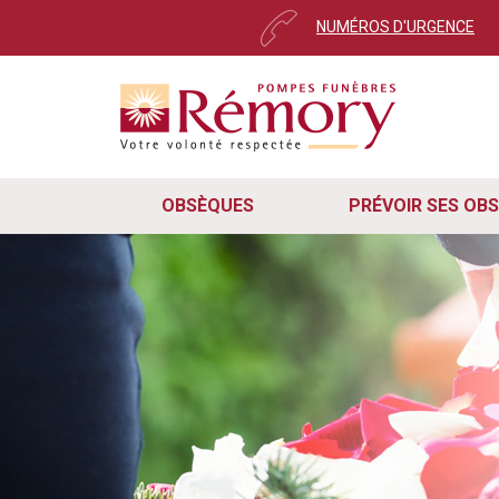
NUMÉROS D'URGENCE
Pour envoyer votre messa
Cher utilisateur,
Ce message s’affiche automatiquement 
Nous avons récemment mis à jour notr
remarqué que certains d'entre vous on
rapidement, veuillez suivre ces trois 
OBSÈQUES
PRÉVOIR SES OB
Pour que le formulaire de cont
cas, veuillez mettre à jour vot
Rafraîchissez simplement la pa
le navigateur et revenir sur le 
En suivant ces deux étapes, vous sere
continuez à rencontrer des difficulté