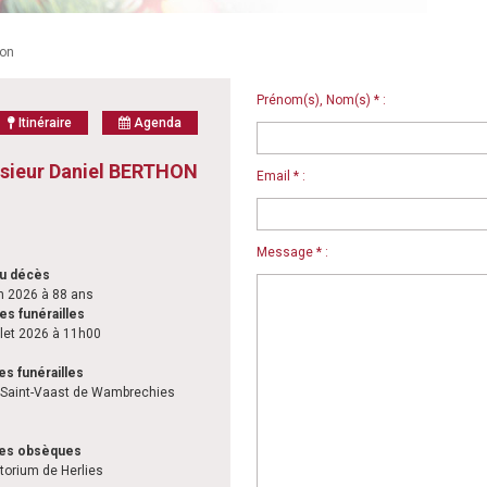
hon
Prénom(s), Nom(s) * :
Itinéraire
Agenda
sieur Daniel BERTHON
Email * :
Message * :
du décès
n 2026 à 88 ans
es funérailles
llet 2026 à 11h00
es funérailles
 Saint-Vaast de Wambrechies
des obsèques
orium de Herlies