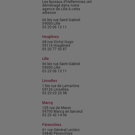
Les bureaux d'Hellemmes ont
déménagé dans notre
agence de Lille à cette
adresse :
66 bis rue Saint-Gabriel
59000 Lille
03 20 06 13 11
Houplines
68 rue Victor Hugo
59116 Houplines
03 20 77 30 87
Lille
66 bis rue Saint-Gabriel
59000 Lille
03 20 06 13 11
Linselles
1 bis rue de Lamartine
59126 Linselles
03 20 03 25 98
Marcq
105 rue de Menin
59700 Marcq en baroeul
03 20 42 14 96
Pérenchies
61 rue Général Leclerc
59840 Pérenchies