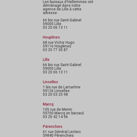
Les bureaux d'Hellemmes ont
déménagé dans notre
agence de Lille à cette
adresse :
66 bis rue Saint-Gabriel
59000 Lille
03 20 06 13 11
Houplines
68 rue Victor Hugo
59116 Houplines
03 20 77 30 87
Lille
66 bis rue Saint-Gabriel
59000 Lille
03 20 06 13 11
Linselles
1 bis rue de Lamartine
59126 Linselles
03 20 03 25 98
Marcq
105 rue de Menin
59700 Marcq en baroeul
03 20 42 14 96
Pérenchies
61 rue Général Leclerc
59840 Pérenchies