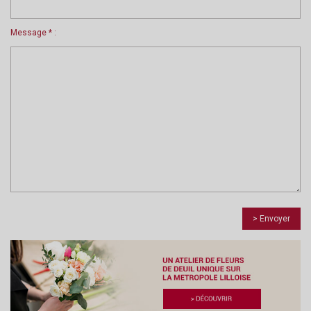
Message * :
> Envoyer