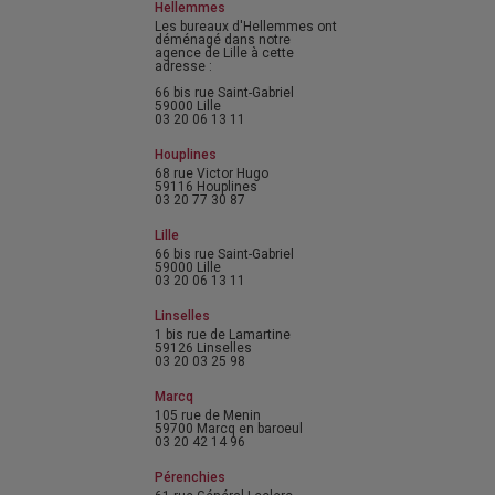
Hellemmes
Les bureaux d'Hellemmes ont
déménagé dans notre
agence de Lille à cette
adresse :
66 bis rue Saint-Gabriel
59000 Lille
03 20 06 13 11
Houplines
68 rue Victor Hugo
59116 Houplines
03 20 77 30 87
Lille
66 bis rue Saint-Gabriel
59000 Lille
03 20 06 13 11
Linselles
1 bis rue de Lamartine
59126 Linselles
03 20 03 25 98
Marcq
105 rue de Menin
59700 Marcq en baroeul
03 20 42 14 96
Pérenchies