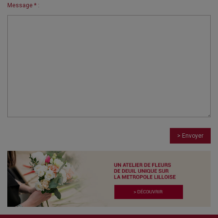
Message * :
> Envoyer