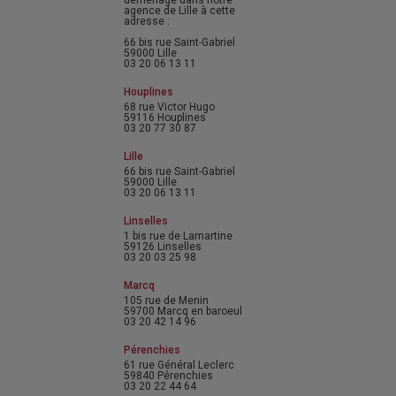
déménagé dans notre
agence de Lille à cette
adresse :
66 bis rue Saint-Gabriel
59000 Lille
03 20 06 13 11
Houplines
68 rue Victor Hugo
59116 Houplines
03 20 77 30 87
Lille
66 bis rue Saint-Gabriel
59000 Lille
03 20 06 13 11
Linselles
1 bis rue de Lamartine
59126 Linselles
03 20 03 25 98
Marcq
105 rue de Menin
59700 Marcq en baroeul
03 20 42 14 96
Pérenchies
61 rue Général Leclerc
59840 Pérenchies
03 20 22 44 64