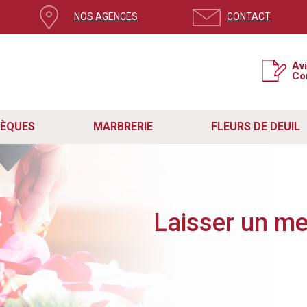
NOS AGENCES
CONTACT
ge, mettez à jour votre navigateur
Av
Co
si la version de votre navigateur n’est pas à jour.
e système de sécurité pour contrer le spam et protéger votre expérience sur no
t rencontré des problèmes avec le formulaire de contact en raison de cette mis
étapes simples :
SÈQUES
MARBRERIE
FLEURS DE DEUIL
act fonctionne correctement, assurez-vous que vous utilisez la dernière version de
re navigateur vers sa dernière version disponible.
ge actuelle. Vous pouvez également quitter la page en cliquant sur la croix en ha
site internet Remory.
z en mesure d'utiliser le formulaire sans aucun problème et nous aider dans notr
s, n'hésitez pas à nous contacter directement à
contact@pf-remory.fr
.
Laisser un m