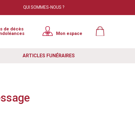
QUI SOMMES-NOUS ?
×
is de décès
ndoléances
Mon espace
tre site. Cependant, nous avons
e à jour. Pour résoudre ce problème
ARTICLES FUNÉRAIRES
 votre navigateur. Si ce n'est pas le
ut de votre navigateur, puis relancer
e lutte contre le spam. Si vous
essage