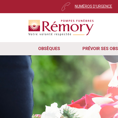
NUMÉROS D'URGENCE
Pour envoyer votre messa
Cher utilisateur,
Ce message s’affiche automatiquement 
Nous avons récemment mis à jour notr
remarqué que certains d'entre vous on
rapidement, veuillez suivre ces trois 
OBSÈQUES
PRÉVOIR SES OB
Pour que le formulaire de cont
cas, veuillez mettre à jour vot
Rafraîchissez simplement la pa
le navigateur et revenir sur le 
En suivant ces deux étapes, vous sere
continuez à rencontrer des difficulté