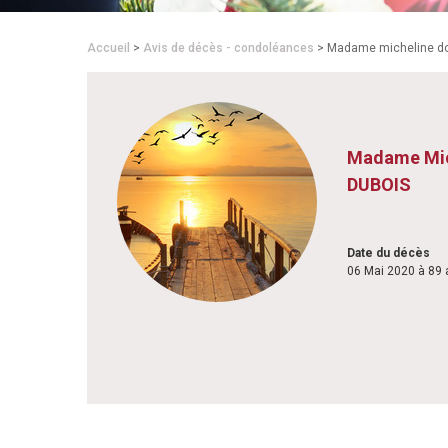
Accueil
>
Avis de décès - condoléances
> Madame micheline do
Madame Mic
DUBOIS
Date du décès
06 Mai 2020 à 89