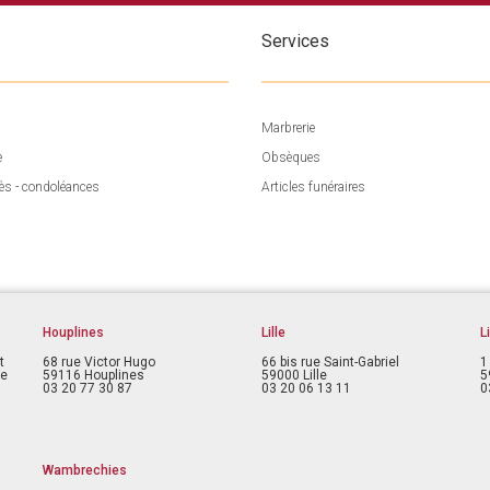
Services
Marbrerie
e
Obsèques
ès - condoléances
Articles funéraires
Houplines
Lille
L
t
68 rue Victor Hugo
66 bis rue Saint-Gabriel
1
ce
59116 Houplines
59000 Lille
5
03 20 77 30 87
03 20 06 13 11
0
Wambrechies