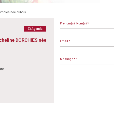
rchies née dubois
Prénom(s), Nom(s) * :
Agenda
heline DORCHIES née
Email * :
Message * :
 ans