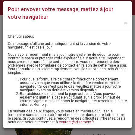
NUMÉROS
NOS
CONTACT
QUI
Pour envoyer votre message, mettez à jour
D'URGENCE
AGENCES
SOMMES-
NOUS ?
votre navigateur
×
Mon
MENU
espace
Cher utilisateur,
Ce message s’affiche automatiquement si la version de votre
navigateur n’est pas à jour.
Laisser un message
Nous avons récemment mis à jour notre système de sécurité pour
contrer le spam et protéger votre expérience sur notre site. Cependant,
nous avons remarqué que certains d'entre vous ont rencontré des
problèmes avec le formulaire de contact en raison de cette mise à jour.
Pour résoudre ce problème rapidement, veuillez suivre ces trois étapes
Accueil
>
Avis de décès - condoléances
> Madame marie-claude
simples :
boulogne
Pour que le formulaire de contact fonctionne correctement,
assurez-vous que vous utilisez la dernière version de votre
navigateur. Si ce n'est pas le cas, veuillez mettre à jour votre
navigateur vers sa dernière version disponible.
Agenda
Rafraîchissez simplement la page actuelle. Vous pouvez
également quitter la page en cliquant sur la croix en haut de
votre navigateur, puis relancer le navigateur et revenir sur le site
Madame
internet Remory.
En suivant ces deux étapes, vous serez en mesure d'utiliser le
Marie-Claude
formulaire sans aucun problème et nous aider dans notre lutte contre
le spam. Si vous continuez à rencontrer des difficultés, n'hésitez pas à
BOULOGNE
nous contacter directement à
contact@pf-remory.fr
.