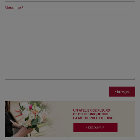
Message * :
> Envoyer