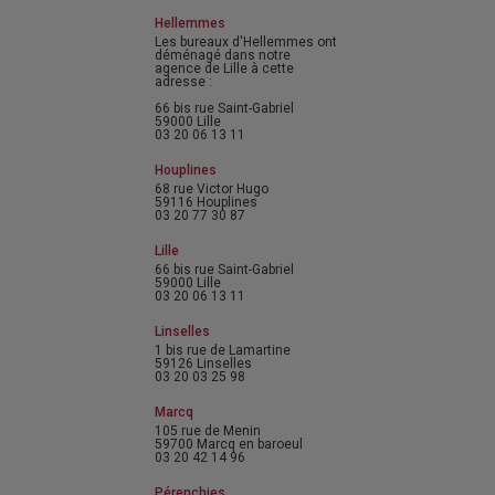
Hellemmes
Les bureaux d'Hellemmes ont
déménagé dans notre
agence de Lille à cette
adresse :
66 bis rue Saint-Gabriel
59000 Lille
03 20 06 13 11
Houplines
68 rue Victor Hugo
59116 Houplines
03 20 77 30 87
Lille
66 bis rue Saint-Gabriel
59000 Lille
03 20 06 13 11
Linselles
1 bis rue de Lamartine
59126 Linselles
03 20 03 25 98
Marcq
105 rue de Menin
59700 Marcq en baroeul
03 20 42 14 96
Pérenchies