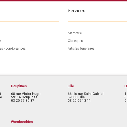
Services
Marbrerie
e
Obsèques
ès - condoléances
Articles funéraires
Houplines
Lille
L
t
68 rue Victor Hugo
66 bis rue Saint-Gabriel
1
ce
59116 Houplines
59000 Lille
5
03 20 77 30 87
03 20 06 13 11
0
Wambrechies