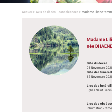
Accueil
>
Avis de décès - condoléances
> Madame liliane tem
Madame Li
née DHAEN
Date du décès
06 Novembre 2020
Date des funérail
12 Novembre 2020
Lieu des funérail
Eglise Saint Deni
Lieu des obsèqu
Inhumation - Cim