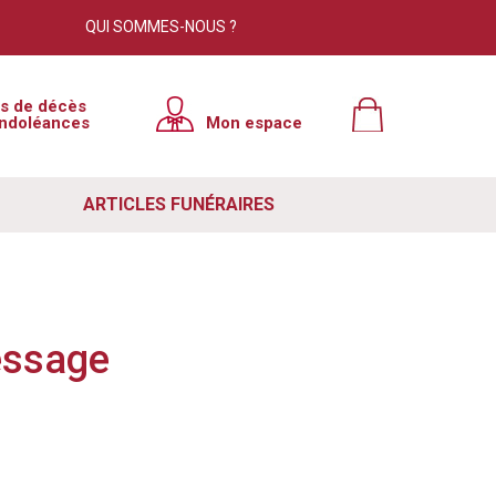
QUI SOMMES-NOUS ?
×
is de décès
ndoléances
Mon espace
tre site. Cependant, nous avons
e à jour. Pour résoudre ce problème
ARTICLES FUNÉRAIRES
 votre navigateur. Si ce n'est pas le
ut de votre navigateur, puis relancer
e lutte contre le spam. Si vous
essage