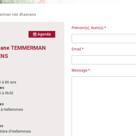
merman née dhaenens
Prénom(s), Nom(s) * :
Agenda
liane TEMMERMAN
Email * :
ENS
Message * :
 à 80 ans
les
 à 9h30
les
s à Hellemmes
es
etière d'Hellemmes