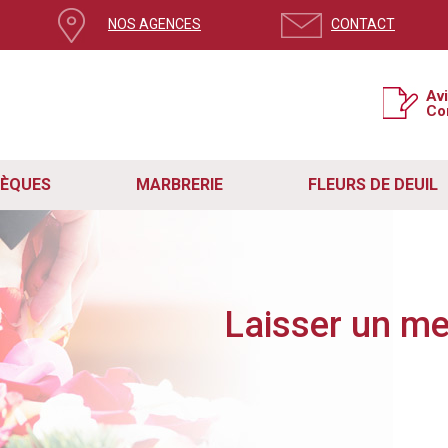
NOS AGENCES
CONTACT
ge, mettez à jour votre navigateur
Av
Co
si la version de votre navigateur n’est pas à jour.
e système de sécurité pour contrer le spam et protéger votre expérience sur no
t rencontré des problèmes avec le formulaire de contact en raison de cette mis
étapes simples :
SÈQUES
MARBRERIE
FLEURS DE DEUIL
act fonctionne correctement, assurez-vous que vous utilisez la dernière version de
re navigateur vers sa dernière version disponible.
ge actuelle. Vous pouvez également quitter la page en cliquant sur la croix en ha
site internet Remory.
z en mesure d'utiliser le formulaire sans aucun problème et nous aider dans notr
s, n'hésitez pas à nous contacter directement à
contact@pf-remory.fr
.
Laisser un m