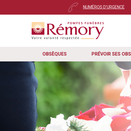
NUMÉROS D'URGENCE
Pour envoyer votre messa
Cher utilisateur,
Ce message s’affiche automatiquement 
Nous avons récemment mis à jour notr
remarqué que certains d'entre vous on
rapidement, veuillez suivre ces trois 
OBSÈQUES
PRÉVOIR SES OB
Pour que le formulaire de cont
cas, veuillez mettre à jour vot
Rafraîchissez simplement la pa
le navigateur et revenir sur le 
En suivant ces deux étapes, vous sere
continuez à rencontrer des difficulté