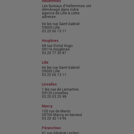
Hellemmes
Les bureaux d'Hellemmes ont
déménagé dans notre
agence de Lille à cette
adresse :
66 bis rue Saint-Gabriel
59000 Lille
03 20 06 13 11
Houplines
68 rue Victor Hugo
59116 Houplines
03 20 77 30 87
Lille
66 bis rue Saint-Gabriel
59000 Lille
03 20 06 13 11
Linselles
1 bis rue de Lamartine
59126 Linselles
03 20 03 25 98
Marcq
105 rue de Menin
59700 Marcq en baroeul
03 20 42 14 96
Pérenchies
61 rue Général Leclerc