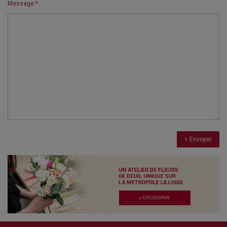
Message * :
> Envoyer