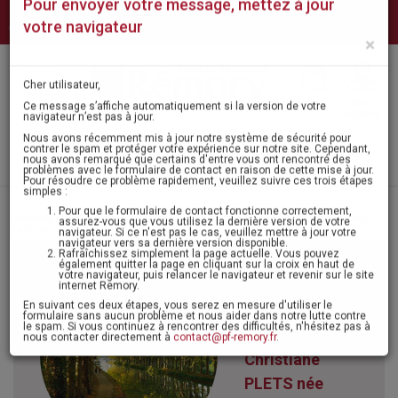
NUMÉROS
NOS
CONTACT
QUI
Pour envoyer votre message, mettez à jour
D'URGENCE
AGENCES
SOMMES-
NOUS ?
votre navigateur
×
Mon
MENU
espace
Cher utilisateur,
Ce message s’affiche automatiquement si la version de votre
navigateur n’est pas à jour.
Laisser un message
Nous avons récemment mis à jour notre système de sécurité pour
contrer le spam et protéger votre expérience sur notre site. Cependant,
nous avons remarqué que certains d'entre vous ont rencontré des
problèmes avec le formulaire de contact en raison de cette mise à jour.
Pour résoudre ce problème rapidement, veuillez suivre ces trois étapes
Accueil
>
Avis de décès - condoléances
> Madame christiane plets née
simples :
tachon
Pour que le formulaire de contact fonctionne correctement,
assurez-vous que vous utilisez la dernière version de votre
navigateur. Si ce n'est pas le cas, veuillez mettre à jour votre
navigateur vers sa dernière version disponible.
Itinéraire
Rafraîchissez simplement la page actuelle. Vous pouvez
également quitter la page en cliquant sur la croix en haut de
Agenda
votre navigateur, puis relancer le navigateur et revenir sur le site
internet Remory.
Madame
En suivant ces deux étapes, vous serez en mesure d'utiliser le
formulaire sans aucun problème et nous aider dans notre lutte contre
le spam. Si vous continuez à rencontrer des difficultés, n'hésitez pas à
Christiane
nous contacter directement à
contact@pf-remory.fr
.
PLETS née