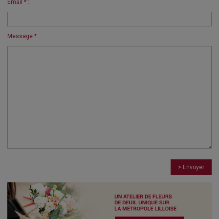
Email * :
Message * :
> Envoyer