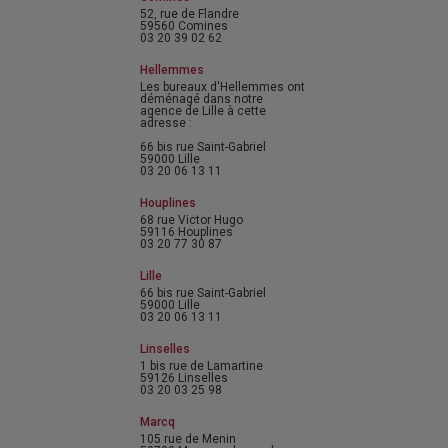
52, rue de Flandre
59560 Comines
03 20 39 02 62
Hellemmes
Les bureaux d'Hellemmes ont
déménagé dans notre
agence de Lille à cette
adresse :
66 bis rue Saint-Gabriel
59000 Lille
03 20 06 13 11
Houplines
68 rue Victor Hugo
59116 Houplines
03 20 77 30 87
Lille
66 bis rue Saint-Gabriel
59000 Lille
03 20 06 13 11
Linselles
1 bis rue de Lamartine
59126 Linselles
03 20 03 25 98
Marcq
105 rue de Menin