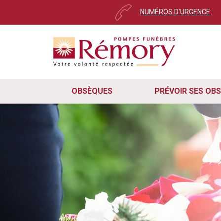
NUMÉROS D'URGENCE
Pour envoyer votre messa
Cher utilisateur,
Ce message s’affiche automatiquement 
Nous avons récemment mis à jour notr
remarqué que certains d'entre vous on
rapidement, veuillez suivre ces trois 
OBSÈQUES
PRÉVOIR SES OB
Pour que le formulaire de cont
cas, veuillez mettre à jour vot
Rafraîchissez simplement la pa
le navigateur et revenir sur le 
En suivant ces deux étapes, vous sere
continuez à rencontrer des difficulté