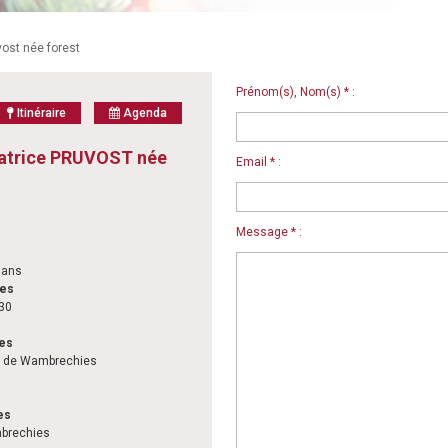
ost née forest
Prénom(s), Nom(s) * :
Itinéraire
Agenda
trice PRUVOST née
Email * :
Message * :
 ans
les
h30
les
st de Wambrechies
es
brechies