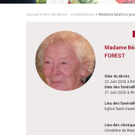
Accueil
>
Avis de décès - condoléances
> Madame béatrice pruv
Madame Béa
FOREST
Date du décès
22 Juin 2026 à 84
Date des funérail
27 Juin 2026 à 9
Lieu des funérail
Eglise Saint-Vaa
Lieu des obsèqu
Cimetière de Wam