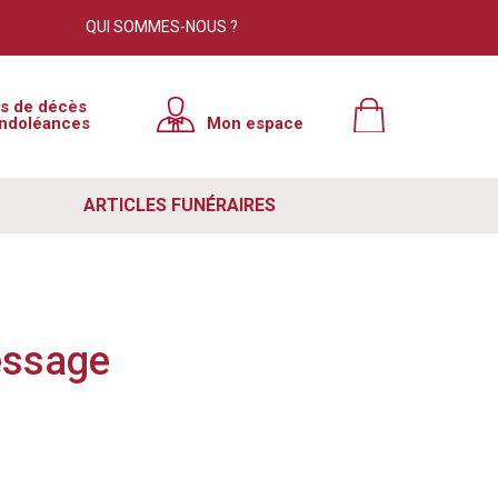
QUI SOMMES-NOUS ?
×
is de décès
ndoléances
Mon espace
tre site. Cependant, nous avons
e à jour. Pour résoudre ce problème
ARTICLES FUNÉRAIRES
 votre navigateur. Si ce n'est pas le
ut de votre navigateur, puis relancer
e lutte contre le spam. Si vous
essage