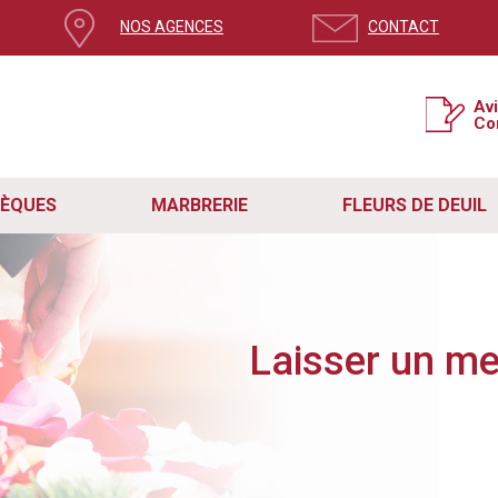
NOS AGENCES
CONTACT
ge, mettez à jour votre navigateur
Av
Co
si la version de votre navigateur n’est pas à jour.
e système de sécurité pour contrer le spam et protéger votre expérience sur no
t rencontré des problèmes avec le formulaire de contact en raison de cette mis
étapes simples :
SÈQUES
MARBRERIE
FLEURS DE DEUIL
act fonctionne correctement, assurez-vous que vous utilisez la dernière version de
re navigateur vers sa dernière version disponible.
ge actuelle. Vous pouvez également quitter la page en cliquant sur la croix en ha
site internet Remory.
z en mesure d'utiliser le formulaire sans aucun problème et nous aider dans notr
s, n'hésitez pas à nous contacter directement à
contact@pf-remory.fr
.
Laisser un m