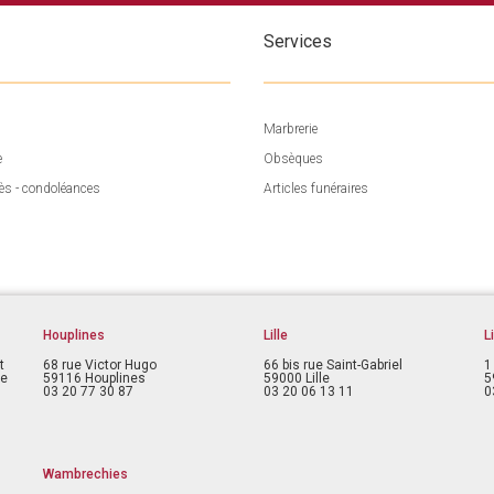
Services
Marbrerie
e
Obsèques
ès - condoléances
Articles funéraires
Houplines
Lille
L
t
68 rue Victor Hugo
66 bis rue Saint-Gabriel
1
ce
59116 Houplines
59000 Lille
5
03 20 77 30 87
03 20 06 13 11
0
Wambrechies