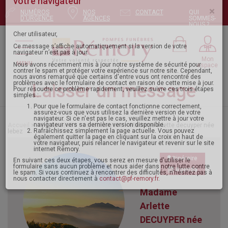
NUMÉROS
NOS
CONTACT
QUI
Pour envoyer votre message, mettez à jour
D'URGENCE
AGENCES
SOMMES-
NOUS ?
votre navigateur
×
Mon
MENU
espace
Cher utilisateur,
Ce message s’affiche automatiquement si la version de votre
navigateur n’est pas à jour.
Laisser un message
Nous avons récemment mis à jour notre système de sécurité pour
contrer le spam et protéger votre expérience sur notre site. Cependant,
nous avons remarqué que certains d'entre vous ont rencontré des
problèmes avec le formulaire de contact en raison de cette mise à jour.
Pour résoudre ce problème rapidement, veuillez suivre ces trois étapes
Accueil
>
Avis de décès - condoléances
> Madame arlette decuyper née
simples :
lebez
Pour que le formulaire de contact fonctionne correctement,
assurez-vous que vous utilisez la dernière version de votre
navigateur. Si ce n'est pas le cas, veuillez mettre à jour votre
navigateur vers sa dernière version disponible.
Itinéraire
Rafraîchissez simplement la page actuelle. Vous pouvez
également quitter la page en cliquant sur la croix en haut de
Agenda
votre navigateur, puis relancer le navigateur et revenir sur le site
internet Remory.
Madame
En suivant ces deux étapes, vous serez en mesure d'utiliser le
formulaire sans aucun problème et nous aider dans notre lutte contre
le spam. Si vous continuez à rencontrer des difficultés, n'hésitez pas à
Arlette
nous contacter directement à
contact@pf-remory.fr
.
DECUYPER née