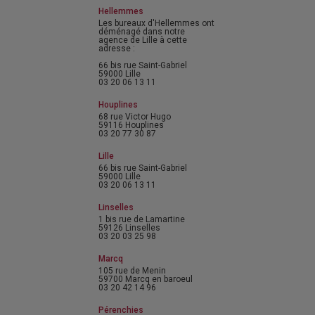
Hellemmes
Les bureaux d'Hellemmes ont
déménagé dans notre
agence de Lille à cette
adresse :
66 bis rue Saint-Gabriel
59000 Lille
03 20 06 13 11
Houplines
68 rue Victor Hugo
59116 Houplines
03 20 77 30 87
Lille
66 bis rue Saint-Gabriel
59000 Lille
03 20 06 13 11
Linselles
1 bis rue de Lamartine
59126 Linselles
03 20 03 25 98
Marcq
105 rue de Menin
59700 Marcq en baroeul
03 20 42 14 96
Pérenchies