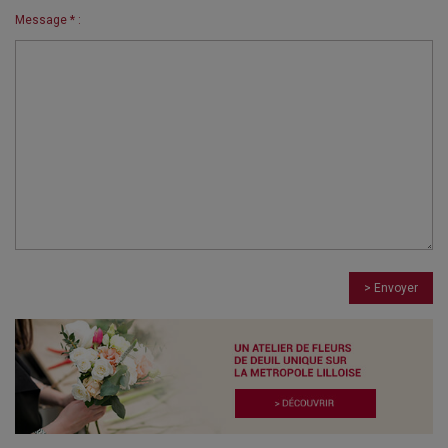
Message * :
> Envoyer